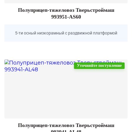
Полуприцеп-тяжеловоз Тверьстроймаш
993951-AS60
5-ти осный низкорамный с раздвижной платформой
Уточняйте поступление
Полуприцеп-тяжеловоз Тверьстроймаш
993941-AL48