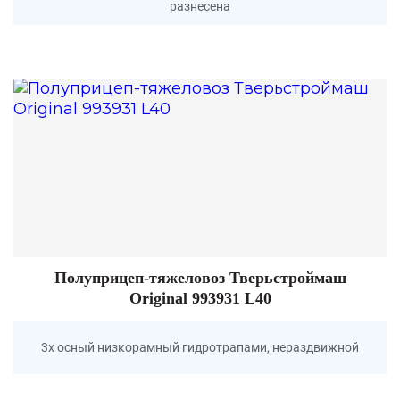
разнесена
Полуприцеп-тяжеловоз Тверьстроймаш
Original 993931 L40
3х осный низкорамный гидротрапами, нераздвижной