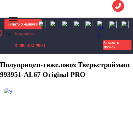
Купить в наличии
Город:
Владивосток
Грузовые Прицепы
Полуприцепы
Заказать
8-800-302-9003
info@gruz-pricepy.ru
Полуприцепы тяжеловозы тралы
звонок
Полуприцеп-тяжеловоз Тверьстроймаш 993951-AL67 Original PRO
Полуприцеп-тяжеловоз Тверьстроймаш
993951-AL67 Original PRO